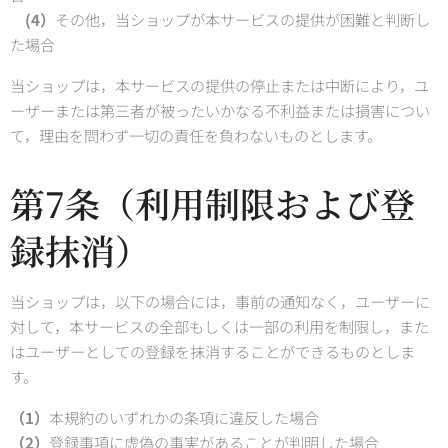
(4）
その他，当ショップが本サービスの提供が困難と判断し
た場合
当ショップは，本サービスの提供の停止または中断により，ユ
ーザーまたは第三者が被ったいかなる不利益または損害につい
て，理由を問わず一切の責任を負わないものとします。
第7条（利用制限および登
録抹消）
当ショップは，以下の場合には，事前の通知なく，ユーザーに
対して，本サービスの全部もしくは一部の利用を制限し，また
はユーザーとしての登録を抹消することができるものとしま
す。
（1）
本規約のいずれかの条項に違反した場合
（2）
登録事項に虚偽の事実があることが判明した場合