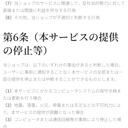
（7）
当ショップのサービスに関連して，反社会的勢力に対して
直接または間接に利益を供与する行為
（8）
その他，当ショップが不適切と判断する行為
第6条（本サービスの提供
の停止等）
当ショップは，以下のいずれかの事由があると判断した場合，
ユーザーに事前に通知することなく本サービスの全部または一
部の提供を停止または中断することができるものとします。
（1）
本サービスにかかるコンピュータシステムの保守点検ま
たは更新を行う場合
（2）
地震，落雷，火災，停電または天災などの不可抗力によ
り，本サービスの提供が困難となった場合
（3）
コンピュータまたは通信回線等が事故により停止した場
合