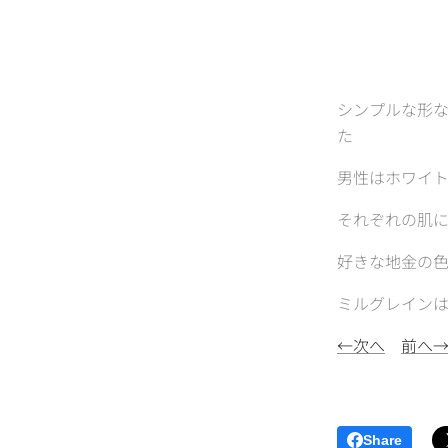
シンプルな形
た
男性はホワイ
それぞれの肌
好きな地金の
ミルグレイン
←次へ
前へ
Share